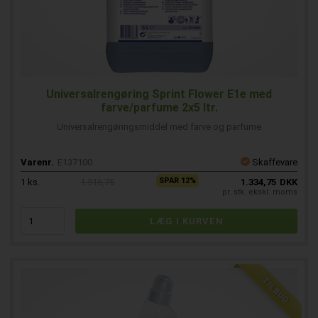
Universalrengøring Sprint Flower E1e med
farve/parfume 2x5 ltr.
Universalrengøringsmiddel med farve og parfume
Varenr.
E137100
Skaffevare
SPAR 12%
1
ks.
1.516,75
1.334,75
DKK
pr. stk. ekskl. moms
TILBUD