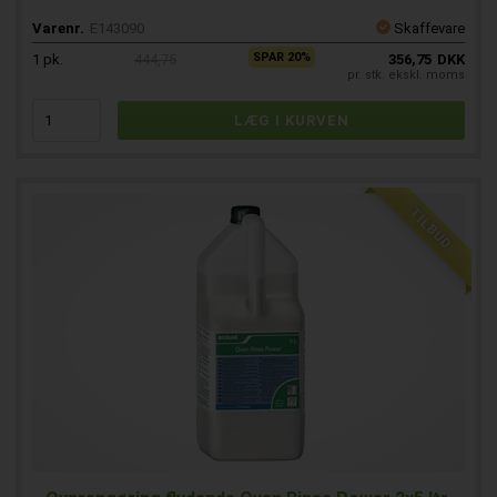
Varenr.
E143090
Skaffevare
SPAR 20%
1
pk.
444,75
356,75
DKK
pr. stk. ekskl. moms
TILBUD