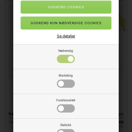
TILBUD
Se detaljer
Nødvendig
Marketing
Suma Med Super Plus Bækkenskyl 2x5 ltr.
Bækkenskyl til bækkener vaskefade m.m.
Funktionalitet
Varenr.
E137190
På lager
SPAR 12%
1
ks.
727,00
639,75
DKK
Statistik
pr. stk. ekskl. moms