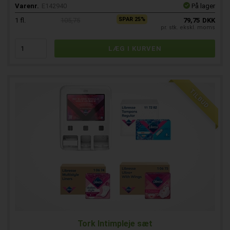
Varenr.
E142940
På lager
SPAR 25%
1
fl.
105,75
79,75
DKK
pr. stk. ekskl. moms
TILBUD
Tork Intimpleje sæt