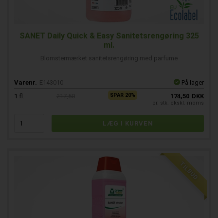
SANET Daily Quick & Easy Sanitetsrengøring 325
ml.
Blomstermærket sanitetsrengøring med parfume
Varenr.
E143010
På lager
SPAR 20%
1
fl.
217,50
174,50
DKK
pr. stk. ekskl. moms
TILBUD