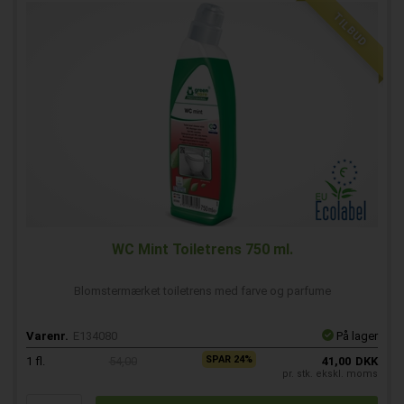
TILBUD
WC Mint Toiletrens 750 ml.
Blomstermærket toiletrens med farve og parfume
Varenr.
E134080
På lager
SPAR 24%
1
fl.
54,00
41,00
DKK
pr. stk. ekskl. moms