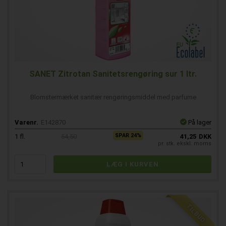
SANET Zitrotan Sanitetsrengøring sur 1 ltr.
Blomstermærket sanitær rengøringsmiddel med parfume
Varenr.
E142870
På lager
SPAR 24%
1
fl.
54,50
41,25
DKK
pr. stk. ekskl. moms
TILBUD