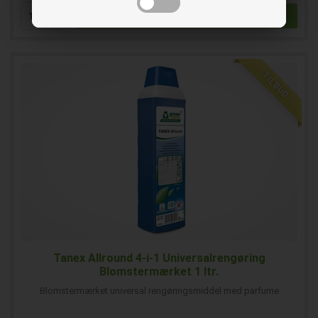
TILBUD
Tanex Allround 4-i-1 Universalrengøring
Blomstermærket 1 ltr.
Blomstermærket universal rengøringsmiddel med parfume