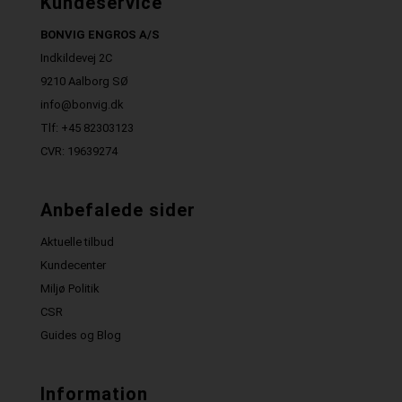
Kundeservice
BONVIG ENGROS A/S
Indkildevej 2C
9210 Aalborg SØ
info@bonvig.dk
Tlf: +45 82303123
CVR: 19639274
Anbefalede sider
Aktuelle tilbud
Kundecenter
Miljø Politik
CSR
Guides og Blog
Information