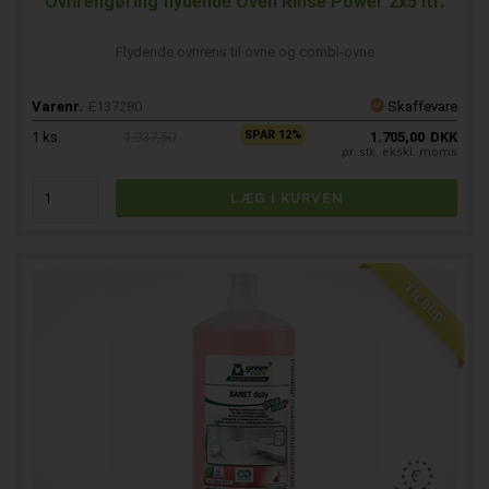
Ovnrengøring flydende Oven Rinse Power 2x5 ltr.
Flydende ovnrens til ovne og combi-ovne
Varenr.
E137280
Skaffevare
SPAR 12%
1
ks.
1.937,50
1.705,00
DKK
pr. stk. ekskl. moms
TILBUD