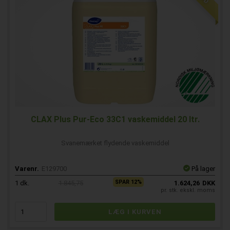
CLAX Plus Pur-Eco 33C1 vaskemiddel 20 ltr.
Svanemærket flydende vaskemiddel
Varenr.
E129700
På lager
SPAR 12%
1
dk.
1.845,75
1.624,26
DKK
pr. stk. ekskl. moms