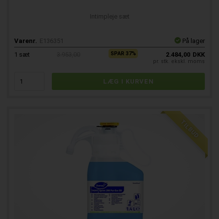
Intimpleje sæt
Varenr.
E136351
På lager
SPAR 37%
1
sæt
3.953,00
2.484,00
DKK
pr. stk. ekskl. moms
TILBUD