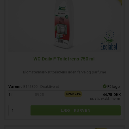
WC Daily F Toiletrens 750 ml.
Blomstermærket toiletrens uden farve og parfume
Varenr.
E142890 - Deaktiveret
På lager
SPAR 24%
1
fl.
59,25
44,75
DKK
pr. stk. ekskl. moms