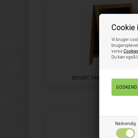
Cookie 
Vi bruger cook
brugeroplevel
vores
Cookiep
Du kan også 
SECURIT TAVLESKILTE OG KRID
Nødvendig