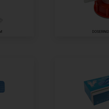
.M
DOSERIN