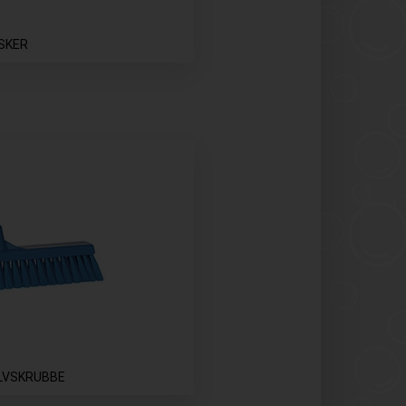
SKER
ULVSKRUBBE