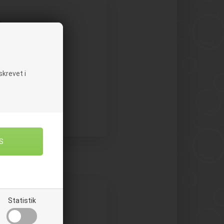
krevet i
DSUDSTYR
Statistik