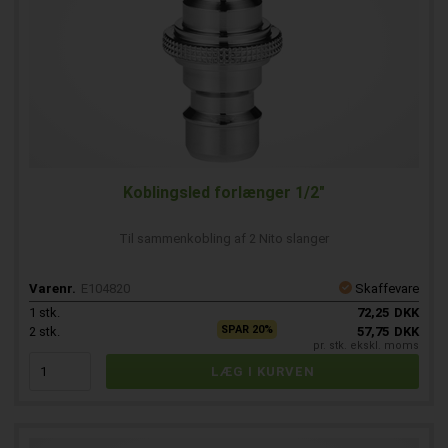
Koblingsled forlænger 1/2"
Til sammenkobling af 2 Nito slanger
Varenr.
E104820
Skaffevare
1
stk.
72,25
DKK
SPAR 20%
2
stk.
57,75
DKK
pr. stk. ekskl. moms