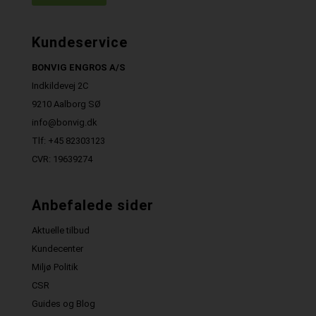
Kundeservice
BONVIG ENGROS A/S
Indkildevej 2C
9210 Aalborg SØ
info@bonvig.dk
Tlf: +45 82303123
CVR: 19639274
Anbefalede sider
Aktuelle tilbud
Kundecenter
Miljø Politik
CSR
Guides og Blog