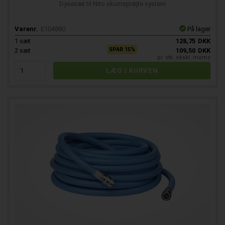
Dysesæt til Nito skumsprøjte system
Varenr.
E104880
På lager
1
sæt
128,75
DKK
SPAR 15%
2
sæt
109,50
DKK
pr. stk. ekskl. moms