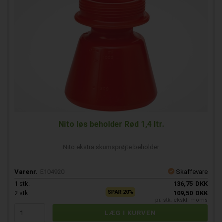
Nito løs beholder Rød 1,4 ltr.
Nito ekstra skumsprøjte beholder
Varenr.
E104920
Skaffevare
1
stk.
136,75
DKK
SPAR 20%
2
stk.
109,50
DKK
pr. stk. ekskl. moms