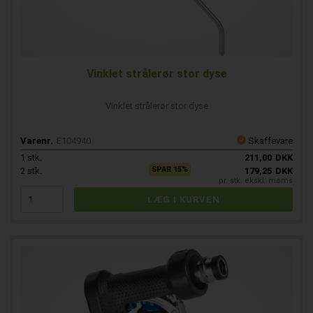
Vinklet strålerør stor dyse
Vinklet strålerør stor dyse
Varenr.
E104940
Skaffevare
1
stk.
211,00
DKK
SPAR 15%
2
stk.
179,25
DKK
pr. stk. ekskl. moms