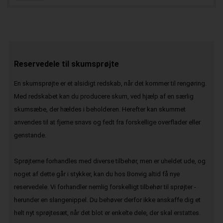
Reservedele til skumsprøjte
En skumsprøjte er et alsidigt redskab, når det kommer til rengøring.
Med redskabet kan du producere skum, ved hjælp af en særlig
skumsæbe, der hældes i beholderen. Herefter kan skummet
anvendes til at fjerne snavs og fedt fra forskellige overflader eller
genstande.
Sprøjterne forhandles med diverse tilbehør, men er uheldet ude, og
noget af dette går i stykker, kan du hos Bonvig altid få nye
reservedele. Vi forhandler nemlig forskelligt tilbehør til sprøjter -
herunder en slangenippel. Du behøver derfor ikke anskaffe dig et
helt nyt sprøjtesæt, når det blot er enkelte dele, der skal erstattes.