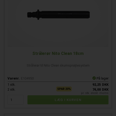
Strålerør Nito Clean 18cm
Strålerør til Nito Clean skumsprøjtesystem
Varenr.
E104950
På lager
1
stk.
92,25
DKK
SPAR 20%
2
stk.
74,00
DKK
pr. stk. ekskl. moms