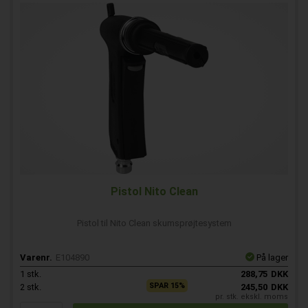
Pistol Nito Clean
Pistol til Nito Clean skumsprøjtesystem
Varenr.
E104890
På lager
1
stk.
288,75
DKK
SPAR 15%
2
stk.
245,50
DKK
pr. stk. ekskl. moms