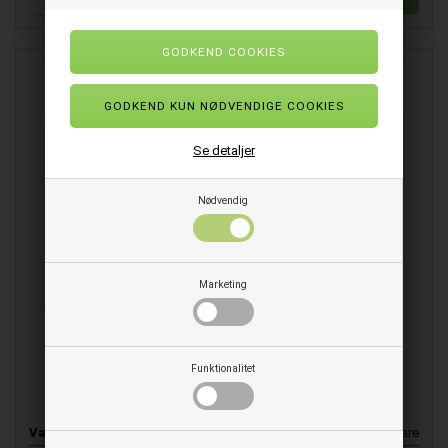
Se detaljer
Nødvendig
Marketing
Vægophæng til skumsprøjte Vikan rustfri stål
Funktionalitet
Praktisk vægophæng til Nito skumsprøjte
Varenr.
E114980
Skaffevare