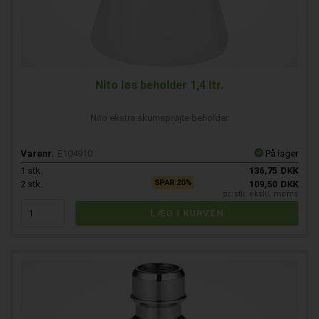
Nito løs beholder 1,4 ltr.
Nito ekstra skumsprøjte beholder
Varenr.
E104910
På lager
1
stk.
136,75
DKK
SPAR 20%
2
stk.
109,50
DKK
pr. stk. ekskl. moms