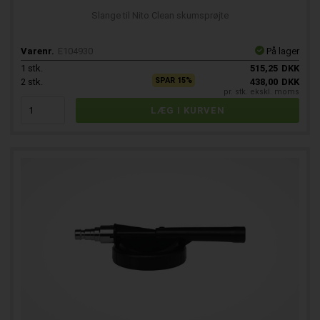
Slange til Nito Clean skumsprøjte
Varenr.
E104930
På lager
1
stk.
515,25
DKK
SPAR 15%
2
stk.
438,00
DKK
pr. stk. ekskl. moms