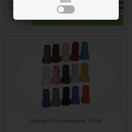
Statistik
1
stk.
742,00
DKK
SPAR 10%
2
stk.
668,00
DKK
pr. stk. ekskl. moms
Dysesæt til skumsprøjte, 15 stk.