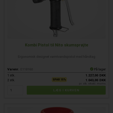
Kombi Pistol til Nito skumsprøjte
Ergonomisk designet varmtvandspistol med håndtag
Varenr.
E118160
På lager
1
stk.
1.227,00
DKK
SPAR 15%
2
stk.
1.043,00
DKK
pr. stk. ekskl. moms