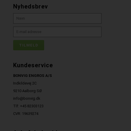
Nyhedsbrev
Kundeservice
BONVIG ENGROS A/S
Indkildevej 2C
9210 Aalborg SØ
info@bonvig.dk
Tlf: +45 82303123
CVR: 19639274