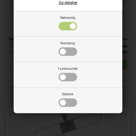
Se detaljer
Fladmoppe fremfører metal 40 cm
Nødvendig
Robust fladmoppe fremfører i metal
Varenr.
E104690
Skaffevare
Marketing
1
stk.
405,50
DKK
SPAR 15%
2
stk.
344,50
DKK
pr. stk. ekskl. moms
Funktionalitet
Statistik