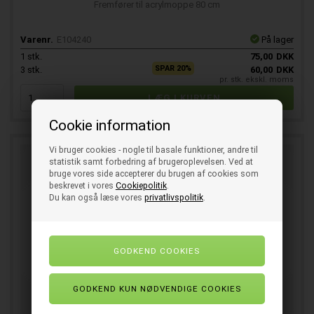
Fremfører til acrylmoppe 80 cm
Varenr.
E104240
På lager
1
stk.
75,00
DKK
SPAR 20%
3
stk.
60,00
DKK
pr. stk. ekskl. moms
Cookie information
Vi bruger cookies - nogle til basale funktioner, andre til
statistik samt forbedring af brugeroplevelsen. Ved at
bruge vores side accepterer du brugen af cookies som
beskrevet i vores
Cookiepolitik
.
Du kan også læse vores
privatlivspolitik
.