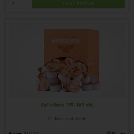
Kaffefløde 10% 160 stk.
Guldkærne kaffefløde
Varenr.
E133620
På lager