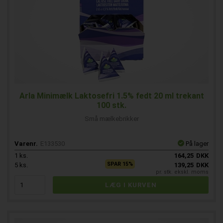
Arla Minimælk Laktosefri 1.5% fedt 20 ml trekant
100 stk.
Små mælkebrikker
Varenr.
E133530
På lager
1
ks.
164,25
DKK
SPAR 15%
5
ks.
139,25
DKK
pr. stk. ekskl. moms