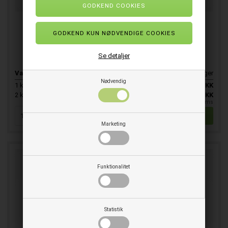
Flødepulver Quality sticks 2 gr. 1000 stk.
Flødepulver i stænger
Se detaljer
Varenr.
E121440
På lager
Nødvendig
1
ks.
301,00
DKK
SPAR 15%
2
ks.
256,00
DKK
pr. stk. ekskl. moms
Marketing
Funktionalitet
Statistik