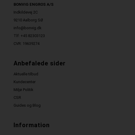
BONVIG ENGROS A/S
Indkildevej 2C
9210 Aalborg SØ
info@bonvig.dk
Tlf: +45 82303123
CVR: 19639274
Anbefalede sider
Aktuelle tilbud
Kundecenter
Miljø Politik
CSR
Guides og Blog
Information