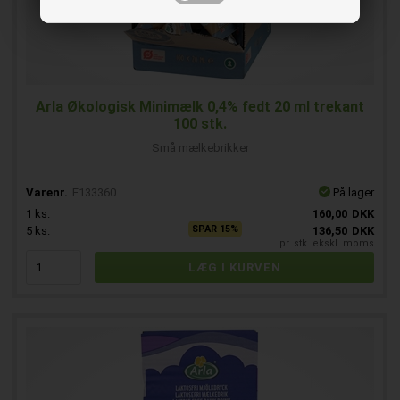
Arla Økologisk Minimælk 0,4% fedt 20 ml trekant
100 stk.
Små mælkebrikker
Varenr.
E133360
På lager
1
ks.
160,00
DKK
SPAR 15%
5
ks.
136,50
DKK
pr. stk. ekskl. moms