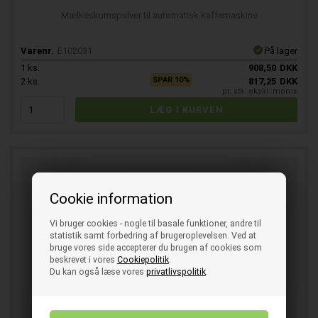
Mælkeskumspulver til automatisk kaffemaskine
Varenr.
E102031
På lager
1
ks.
908,50
DKK
SPAR 10%
2
ks.
817,25
DKK
pr. stk. ekskl. moms
Cookie information
Vi bruger cookies - nogle til basale funktioner, andre til
statistik samt forbedring af brugeroplevelsen. Ved at
bruge vores side accepterer du brugen af cookies som
beskrevet i vores
Cookiepolitik
.
Du kan også læse vores
privatlivspolitik
.