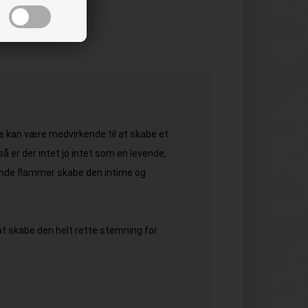
de kan være medvirkende til at skabe et
å er der intet jo intet som en levende,
kende flammer skabe den intime og
 at skabe den helt rette stemning for