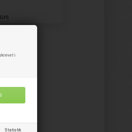
ELYS
krevet i
Statistik