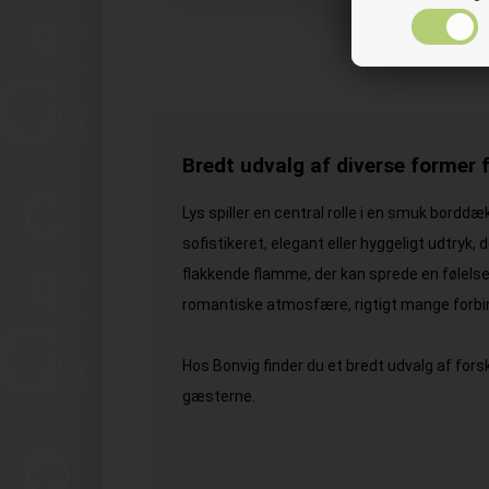
Bredt udvalg af diverse former f
Lys spiller en central rolle i en smuk bordd
sofistikeret, elegant eller hyggeligt udtryk
flakkende flamme, der kan sprede en følelse
romantiske atmosfære, rigtigt mange forbin
Hos Bonvig finder du et bredt udvalg af fors
gæsterne.