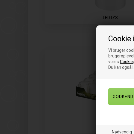
LED LYS
Cookie 
Vi bruger cook
brugeroplevel
vores
Cookiep
Du kan også 
ØVRIGE LYS
Nødvendig