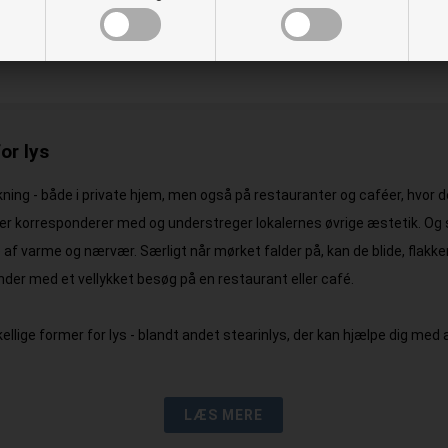
or lys
ækning - både i private hjem, men også på restauranter og caféer, hvor 
, der korresponderer med og understreger lokalernes øvrige æstetik. Og s
 af varme og nærvær. Særligt når mørket falder på, kan de blide, flak
der med et vellykket besøg på en restaurant eller café.
kellige former for lys - blandt andet stearinlys, der kan hjælpe dig med
LÆS MERE