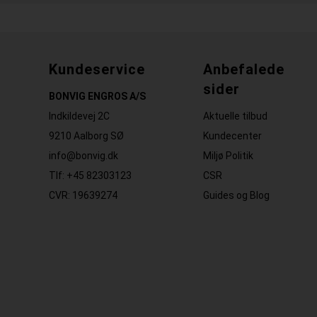
Kundeservice
Anbefalede
sider
BONVIG ENGROS A/S
Indkildevej 2C
Aktuelle tilbud
9210 Aalborg SØ
Kundecenter
info@bonvig.dk
Miljø Politik
Tlf: +45 82303123
CSR
CVR: 19639274
Guides og Blog