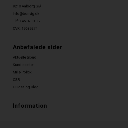
9210 Aalborg SØ
info@bonvig.dk
Tlf: +45 82303123
CVR: 19639274
Anbefalede sider
Aktuelle tilbud
Kundecenter
Miljø Politik
CSR
Guides og Blog
Information