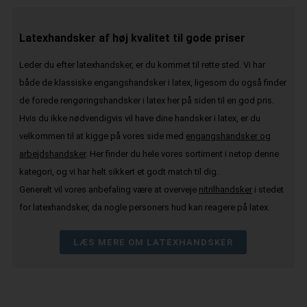
Latexhandsker af høj kvalitet til gode priser
Leder du efter latexhandsker, er du kommet til rette sted. Vi har
både de klassiske engangshandsker i latex, ligesom du også finder
de forede rengøringshandsker i latex her på siden til en god pris.
Hvis du ikke nødvendigvis vil have dine handsker i latex, er du
velkommen til at kigge på vores side med
engangshandsker og
arbejdshandsker
. Her finder du hele vores sortiment i netop denne
kategori, og vi har helt sikkert et godt match til dig.
Generelt vil vores anbefaling være at overveje
nitrilhandsker
i stedet
for latexhandsker, da nogle personers hud kan reagere på latex.
LÆS MERE OM LATEXHANDSKER