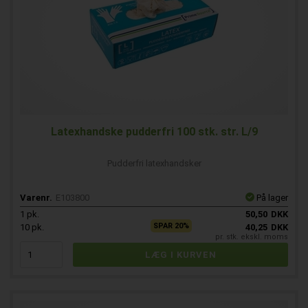
Latexhandske pudderfri 100 stk. str. L/9
Pudderfri latexhandsker
Varenr.
E103800
På lager
1
pk.
50,50
DKK
SPAR 20%
10
pk.
40,25
DKK
pr. stk. ekskl. moms