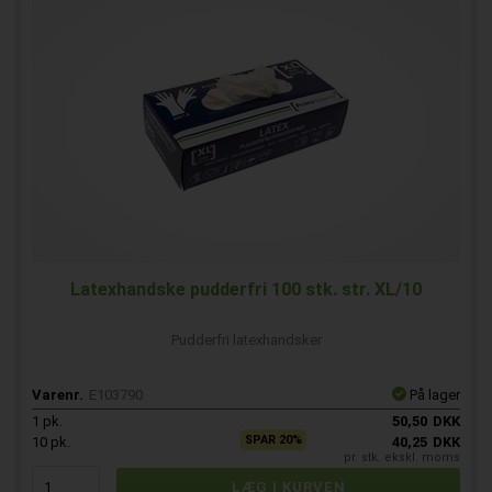
Latexhandske pudderfri 100 stk. str. XL/10
Pudderfri latexhandsker
Varenr.
E103790
På lager
1
pk.
50,50
DKK
SPAR 20%
10
pk.
40,25
DKK
pr. stk. ekskl. moms