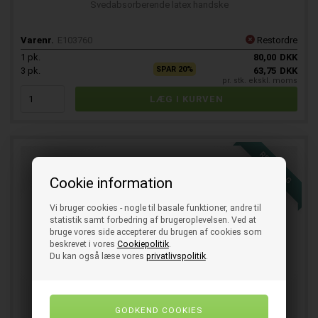
Svedabsorberende latex handske
Varenr.
E103760
Restordre
1
pk.
80,00
DKK
SPAR 20%
3
pk.
63,75
DKK
pr. stk. ekskl. moms
RESTSALG
Cookie information
Vi bruger cookies - nogle til basale funktioner, andre til
statistik samt forbedring af brugeroplevelsen. Ved at
bruge vores side accepterer du brugen af cookies som
beskrevet i vores
Cookiepolitik
.
Du kan også læse vores
privatlivspolitik
.