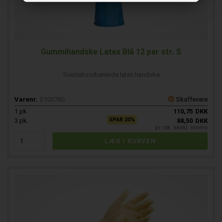
Gummihandske Latex Blå 12 par str. S
Svedabsorberende latex handske
Varenr.
E103780
Skaffevare
1
pk.
110,75
DKK
SPAR 20%
3
pk.
88,50
DKK
pr. stk. ekskl. moms