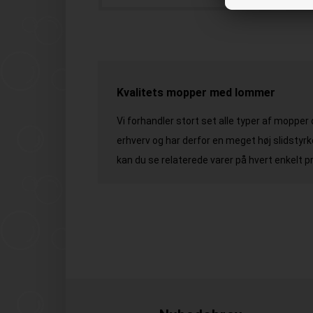
Kvalitets mopper med lommer
Vi forhandler stort set alle typer af moppe
erhverv og har derfor en meget høj slidstyr
kan du se relaterede varer på hvert enkelt pro