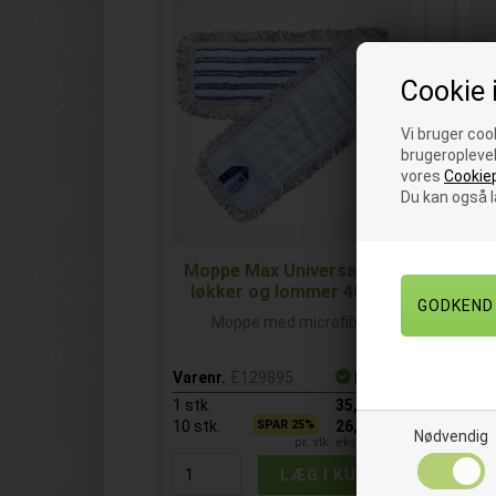
Cookie 
Vi bruger cook
brugeroplevel
vores
Cookiep
Du kan også 
Moppe Max Universal med
løkker og lommer 40 cm
Mo
Moppe med microfiber
Var
Varenr.
E129895
På lager
1
st
1
stk.
35,50
DKK
10
10
stk.
SPAR 25%
26,50
DKK
Nødvendig
pr. stk. ekskl. moms