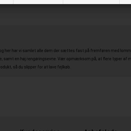
r og her har vi samlet alle dem der sættes fast på fremføren med lomme
ke, samt en høj rengøringsevne. Vær opmærksom på, at flere typer af m
dukt, så du slipper for at lave fejlkøb.