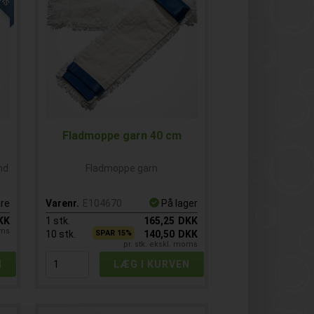
Fladmoppe garn 40 cm
nd
Fladmoppe garn
re
Varenr.
E104670
På lager
KK
1
stk.
165,25
DKK
oms
10
stk.
SPAR 15%
140,50
DKK
pr. stk. ekskl. moms