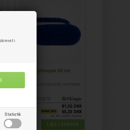
LG
krevet i
Acrylmoppe 60 cm
cm
Mop af acryl med stor overflade
em
Varenr.
E104270
På lager
ger
1
stk.
81,50
DKK
KK
10
stk.
SPAR 20%
65,25
DKK
oms
Statistik
pr. stk. ekskl. moms