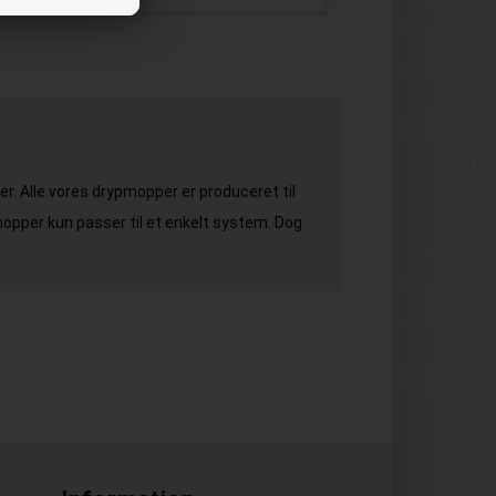
r. Alle vores drypmopper er produceret til
opper kun passer til et enkelt system. Dog