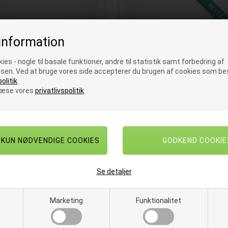
RESTSA
information
ies - nogle til basale funktioner, andre til statistik samt forbedring af
sen. Ved at bruge vores side accepterer du brugen af cookies som bes
olitik
.
læse vores
privatlivspolitik
.
Acrylmoppe 80 cm
Flap moppe Uni System
microfiber med løkker 40 
p af acryl med stor overflade
Microfiber moppe til Uni Syst
fremfører
Se detaljer
enr.
E104250
På lager
Varenr.
E115860
På la
SPAR
k.
100,50
DKK
1
stk.
211,75
53%
99,00
D
stk.
SPAR 20%
80,25
DKK
pr. stk. ekskl. m
Marketing
Funktionalitet
pr. stk. ekskl. moms