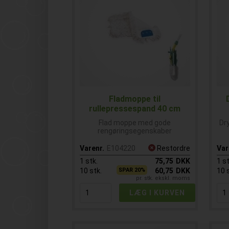
Fladmoppe til
rullepressespand 40 cm
Flad moppe med gode
Dr
rengøringsegenskaber
Varenr.
E104220
Restordre
Var
1
stk.
75,75
DKK
1
st
10
stk.
SPAR 20%
60,75
DKK
10
pr. stk. ekskl. moms