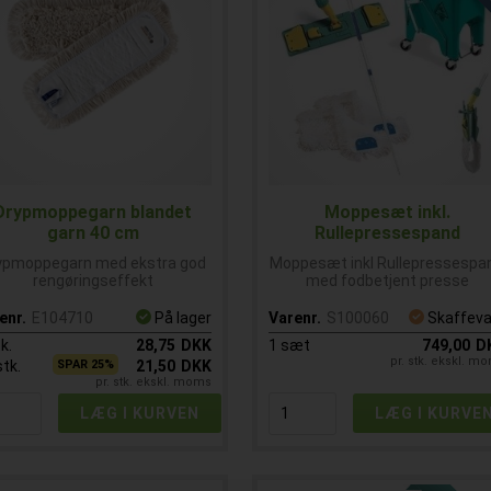
Drypmoppegarn blandet
Moppesæt inkl.
garn 40 cm
Rullepressespand
ypmoppegarn med ekstra god
Moppesæt inkl Rullepressespa
rengøringseffekt
med fodbetjent presse
enr.
E104710
På lager
Varenr.
S100060
Skaffeva
k.
28,75
DKK
1
sæt
749,00
D
pr. stk. ekskl. m
stk.
SPAR 25%
21,50
DKK
pr. stk. ekskl. moms