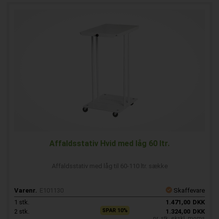
Affaldsstativ Hvid med låg 60 ltr.
Affaldsstativ med låg til 60-110 ltr. sække
Varenr.
E101130
Skaffevare
1
stk.
1.471,00
DKK
SPAR 10%
2
stk.
1.324,00
DKK
pr. stk. ekskl. moms