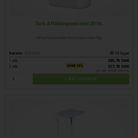
Tork Affaldsspand mini 20 ltr.
Affaldsbeholder i hvid plast uden låg
Varenr.
E121650
På lager
1
stk.
385,75
DKK
SPAR 15%
2
stk.
327,75
DKK
pr. stk. ekskl. moms