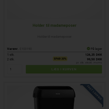
Holder til madameposer
Holder til madameposer
Varenr.
E103190
På lager
1
stk.
124,25
DKK
SPAR 20%
2
stk.
99,50
DKK
pr. stk. ekskl. moms
FAST LAVPRIS