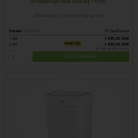
Affaldsvogn Hvid med låg 110 ltr.
Affaldsvogn til 110 ltr. med låg og 4 hjul
Varenr.
E101151
Skaffevare
1
stk.
1.595,25
DKK
SPAR 10%
2
stk.
1.435,50
DKK
pr. stk. ekskl. moms