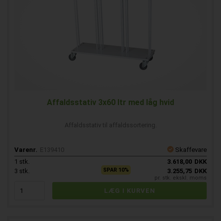
Affaldsstativ 3x60 ltr med låg hvid
Affaldsstativ til affaldssortering.
Varenr.
E139410
Skaffevare
1
stk.
3.618,00
DKK
SPAR 10%
3
stk.
3.255,75
DKK
pr. stk. ekskl. moms