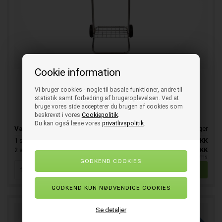
Cookie information
Affaldsstativ Galvaniseret 100 ltr.
Vi bruger cookies - nogle til basale funktioner, andre til
statistik samt forbedring af brugeroplevelsen. Ved at
Affaldsstativ galvaniseret til 100 ltr.
bruge vores side accepterer du brugen af cookies som
beskrevet i vores
Cookiepolitik
.
Du kan også læse vores
privatlivspolitik
.
Varenr.
E110270
På lager
1
stk.
688,00
DKK
SPAR 10%
2
stk.
619,25
DKK
pr. stk. ekskl. moms
FAST LAVPRIS
Se detaljer