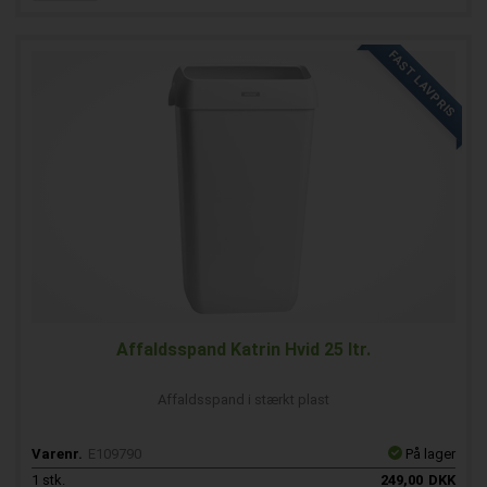
FAST LAVPRIS
Affaldsspand Katrin Hvid 25 ltr.
Affaldsspand i stærkt plast
Varenr.
E109790
På lager
1
stk.
249,00
DKK