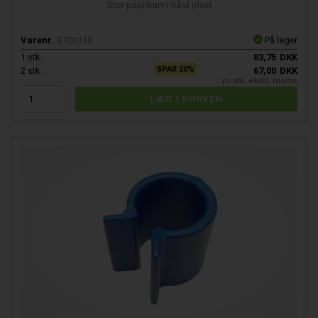
Stor papirkurv i hård plast
Varenr.
E105110
På lager
1
stk.
83,75
DKK
SPAR 20%
2
stk.
67,00
DKK
pr. stk. ekskl. moms