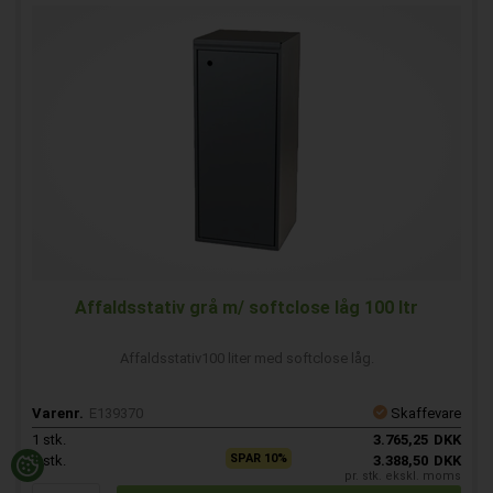
Affaldsstativ grå m/ softclose låg 100 ltr
Affaldsstativ100 liter med softclose låg.
Varenr.
E139370
Skaffevare
1
stk.
3.765,25
DKK
SPAR 10%
3
stk.
3.388,50
DKK
pr. stk. ekskl. moms