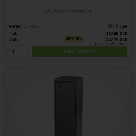
Affaldsspand i stærkt plast
Varenr.
E118690
På lager
1
stk.
362,00
DKK
SPAR 15%
2
stk.
307,75
DKK
pr. stk. ekskl. moms