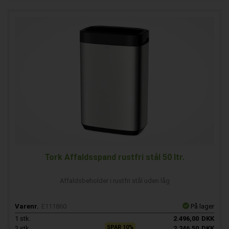
Tork Affaldsspand rustfri stål 50 ltr.
Affaldsbeholder i rustfri stål uden låg
Varenr.
E111860
På lager
1
stk.
2.496,00
DKK
SPAR 10%
2
stk.
2.246,50
DKK