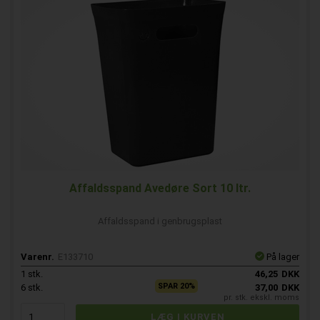
Affaldsspand Avedøre Sort 10 ltr.
Affaldsspand i genbrugsplast
Varenr.
E133710
På lager
1
stk.
46,25
DKK
SPAR 20%
6
stk.
37,00
DKK
pr. stk. ekskl. moms