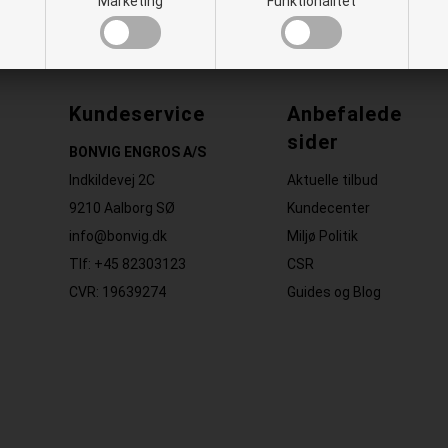
Marketing
Funktionalitet
Kundeservice
Anbefalede
sider
BONVIG ENGROS A/S
Indkildevej 2C
Aktuelle tilbud
9210 Aalborg SØ
Kundecenter
info@bonvig.dk
Miljø Politik
Tlf: +45 82303123
CSR
CVR: 19639274
Guides og Blog