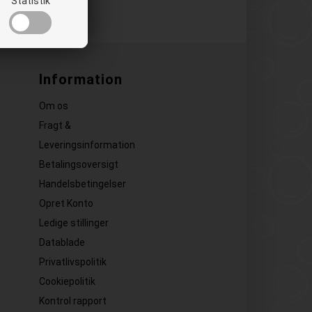
Statistik
Information
Om os
Fragt &
Leveringsinformation
Betalingsoversigt
Handelsbetingelser
Opret Konto
Ledige stillinger
Datablade
Privatlivspolitik
Cookiepolitik
Kontrol rapport