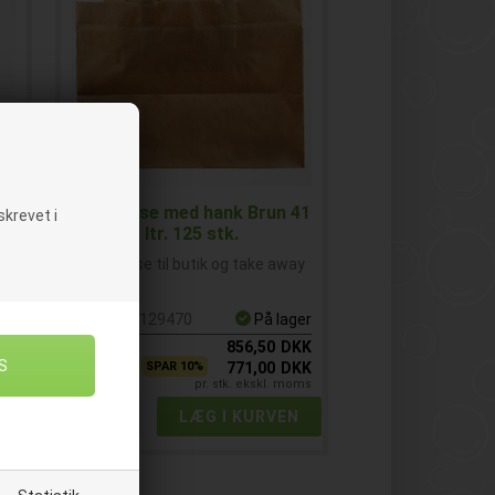
Bærepose med hank Brun 41
22
krevet i
ltr. 125 stk.
Bærepose til butik og take away
ay
Varenr.
E129470
På lager
ger
1
ks.
856,50
DKK
KK
2
ks.
SPAR 10%
771,00
DKK
KK
pr. stk. ekskl. moms
oms