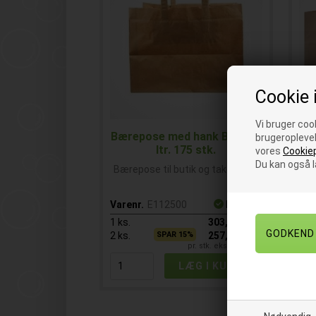
Cookie 
Vi bruger cook
Bærepose med hank Brun 21
Bæ
brugeroplevel
ltr. 175 stk.
vores
Cookiep
Du kan også 
Bærepose til butik og take away
Bæ
Varenr.
E112500
På lager
Var
1
ks.
303,25
DKK
1
ks
2
ks.
SPAR 15%
257,75
DKK
2
ks
pr. stk. ekskl. moms