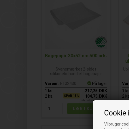
Bagepapir 30x52 cm 500 ark.
u
Svanemærket 2-sidet
Ub
silikonebehandlet bagepapir
Varenr.
E102430
På lager
Var
1
ks.
217,25
DKK
1
ks
2
ks.
SPAR 15%
184,75
DKK
2
ks
pr. stk. ekskl. moms
Cookie 
Vi bruger cook