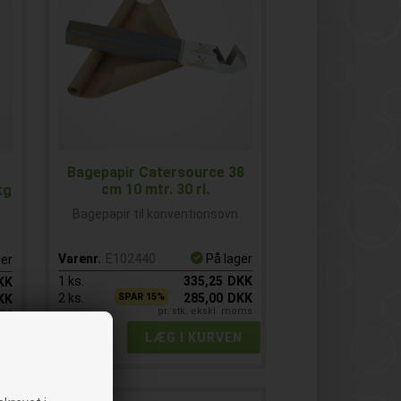
Bagepapir Catersource 38
cm 10 mtr. 30 rl.
kg
Bagepapir til konventionsovn
Varenr.
E102440
På lager
ger
1
ks.
335,25
DKK
KK
2
ks.
SPAR 15%
285,00
DKK
KK
pr. stk. ekskl. moms
oms