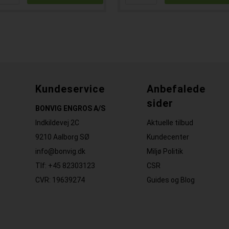
Kundeservice
Anbefalede
sider
BONVIG ENGROS A/S
Indkildevej 2C
Aktuelle tilbud
9210 Aalborg SØ
Kundecenter
info@bonvig.dk
Miljø Politik
Tlf: +45 82303123
CSR
CVR: 19639274
Guides og Blog