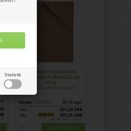
krevet i
Vokspapir med biovoks
Statistik
kg
Catersource 28,6x22,6 cm
10 kg
Biovoks coated vokspapir
ger
Varenr.
E132190
På lager
KK
1
ks.
591,50
DKK
KK
2
ks.
SPAR 10%
533,25
DKK
oms
pr. stk. ekskl. moms