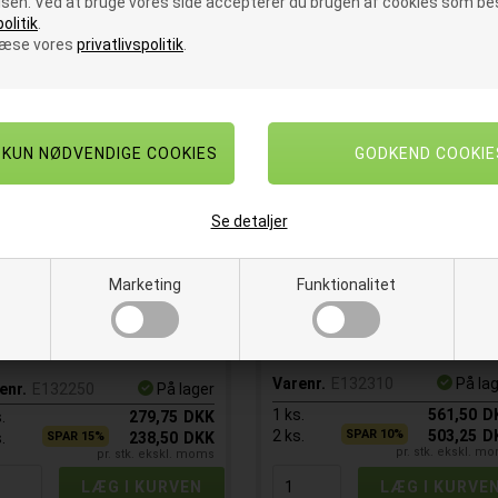
sen. Ved at bruge vores side accepterer du brugen af cookies som bes
olitik
.
læse vores
privatlivspolitik
.
Se detaljer
Vokspapir med biovoks
Vokspapir med biovoks
Marketing
Funktionalitet
tersource 20,4x12,5 cm 5
Catersource 86x68 cm 10 
kg
Biovoks coated vokspapir
Biovoks coated vokspapir
Varenr.
E132310
På la
enr.
E132250
På lager
1
ks.
561,50
D
.
279,75
DKK
2
ks.
SPAR 10%
503,25
D
.
SPAR 15%
238,50
DKK
pr. stk. ekskl. m
pr. stk. ekskl. moms