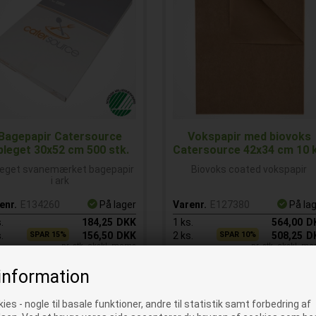
Bagepapir Catersource
Vokspapir med biovoks
bleget 30x52 cm 500 stk.
Catersource 42x34 cm 10 
leget svanemærket bagepapir
Biovoks coated vokspapir
i ark
enr.
E134260
På lager
Varenr.
E127380
På la
.
184,25
DKK
1
ks.
564,00
D
.
SPAR 15%
156,50
DKK
2
ks.
SPAR 10%
508,25
D
pr. stk. ekskl. moms
pr. stk. ekskl. m
information
ies - nogle til basale funktioner, andre til statistik samt forbedring af