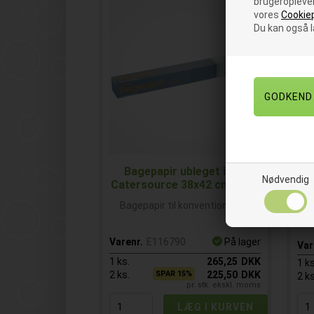
brugeroplevel
vores
Cookiep
Du kan også 
Bagepapir ubleget i ark
Nødvendig
Catersource 38x42 cm 24 rl.
Ca
Bagepapir til konventionsovn
Varenr.
E116790
På lager
Var
1
ks.
265,25
DKK
1
ks
2
ks.
SPAR 15%
225,50
DKK
2
ks
pr. stk. ekskl. moms