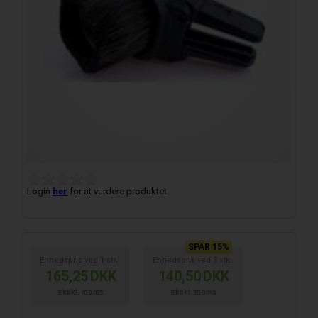
Login
her
for at vurdere produktet.
SPAR 15%
Enhedspris ved
1
stk.
Enhedspris ved
3
stk.
165,25
DKK
140,50
DKK
ekskl. moms
ekskl. moms