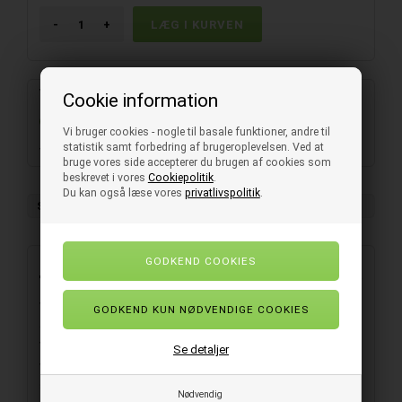
-
+
Varenummer:
E100570
Cookie information
På lager
- Levering 1-3 hverdage
Vi bruger cookies - nogle til basale funktioner, andre til
statistik samt forbedring af brugeroplevelsen. Ved at
Vingemundstykke til støvsuger
bruge vores side accepterer du brugen af cookies som
beskrevet i vores
Cookiepolitik
.
Du kan også læse vores
privatlivspolitik
.
Salgsenhed
1 stk.
Beskrivelse
Vingemundstykke med en diameter på 32 mm, som passer til
diverse støvsugere med 32 mm rør tykkelse.
Vingemundstykket er lavet i sort plast af høj kvalitet og er især
Se detaljer
velegnet til støvsugning af f.eks. Møbler. Passer bl.a. til
støvsugerne VP930, GD930 og UZ934 fra Nilfisk.
Nødvendig