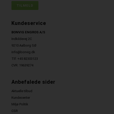
Kundeservice
BONVIG ENGROS A/S
Indkildevej 2C
9210 Aalborg SØ
info@bonvig.dk
Tlf: +45 82303123
CVR: 19639274
Anbefalede sider
Aktuelle tilbud
Kundecenter
Miljø Politik
CSR