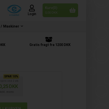
Kurv(0)
0,00 DKK
Login
 / Maskiner
 DKK
Gratis fragt fra 1200 DKK
SPAR 10%
spris ved
2
stk.
0,25
DKK
kskl. moms