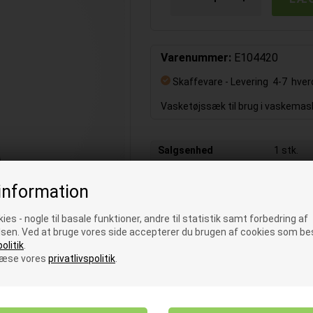
Varenummer:
E104420
Skaffevare
- Levering 4-7 hve
Vasketøjssæk til brug i vaskemas
Salgsenhed
1 stk.
Bredde
60 cm
information
ies - nogle til basale funktioner, andre til statistik samt forbedring af
BESKRIVELSE
sen. Ved at bruge vores side accepterer du brugen af cookies som bes
olitik
.
læse vores
privatlivspolitik
.
Vaskepose fra Vileda til mopper o
samle alle dine mopper og klude i 
vaskemaskinen. Derved slipper du
mopper og klude.