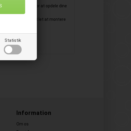
 du har mulighed for at opdele dine
gsiden, som gør det let at montere
Statistik
Information
Om os