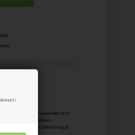
rdage
kinen
krevet i
g klude. Benyt denne vaskesæk til at
og blot smide hele sækken i
 for den besværgelige håndtering af