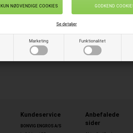
Sækken har farvekodet snøreluk så
mopper og klude.
Vasketøjssækken har velcro på ba
Se detaljer
posen på en vaskevogn.
Farve: Blå
Marketing
Funktionalitet
Størrelse: 60 x 60 cm (åbningen)
Kundeservice
Anbefalede
sider
BONVIG ENGROS A/S