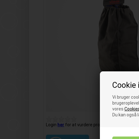
Cookie 
Vi bruger cook
brugeroplevel
vores
Cookiep
Du kan også 
Login
her
for at vurdere produktet.