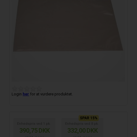
Login
her
for at vurdere produktet.
SPAR 15%
Enhedspris ved
1
pk.
Enhedspris ved
8
pk.
390,75
DKK
332,00
DKK