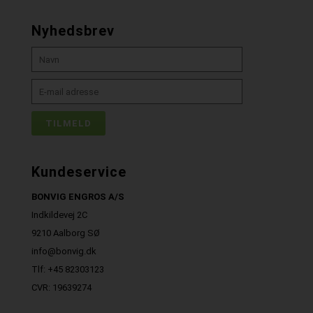
Nyhedsbrev
Kundeservice
BONVIG ENGROS A/S
Indkildevej 2C
9210 Aalborg SØ
info@bonvig.dk
Tlf: +45 82303123
CVR: 19639274