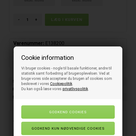
ekskl. moms
ekskl. moms
-
+
Varenummer:
E138200
På Fjernlager
- Levering 2-4 hverdage
Cookie information
Klar vacuumpose til opbevaring.
Vi bruger cookies - nogle til basale funktioner, andre til
statistik samt forbedring af brugeroplevelsen. Ved at
bruge vores side accepterer du brugen af cookies som
Salgsenhed
1 pk. (á 100 stk)
beskrevet i vores
Cookiepolitik
.
Forpakning
100 stk/pk
Du kan også læse vores
privatlivspolitik
.
Størrelse
300x400 mm
Beskrivelse
Vores vacuumpose i størrelsen 300x400 mm og en tykkelse