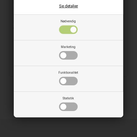
på 90 my er ideel til effektiv opbevaring af fødevarer og andre
Se detaljer
genstande. Den sidesvejset konstruktion med ru overflade
sikrer optimal vakuumforsegling, hvilket forlænger
Nødvendig
holdbarheden og bevarer friskheden. Disse poser er perfekte
til både hjemmebrug og professionelle køkkener, hvor kvalitet
og holdbarhed er afgørende.
Marketing
Farve:
Klar
Materiale:
Plast
Størrelse:
300x400 mm
Forpakning:
100 stk/pk
Funktionalitet
Statistik