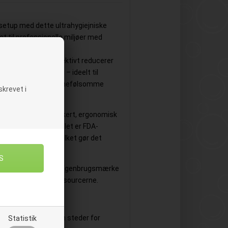
ssetup med dette ultrahygiejniske
et til professionelle miljøer med
.
mlinger, hvilket effektivt reducerer
krydskontaminering – ideelt til
ustri og andre hygiejnefølsomme
krevet i
e ribber giver et sikkert, ergonomisk
ler fedtede. Materialet er FDA-
og-gaffel egnet, hvilket gør det
 fødevarer.
des som
Andet plast
(genbrugsmærke
tig udnyttelse af ressourcerne.
er
en samlinger
– ingen steder for
Statistik