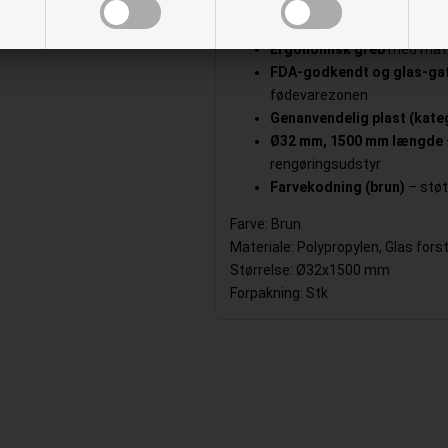
bakterier at samle sig
Robust letvægtsmateriale
Ergonomisk greb
med matte
FDA-godkendt og glas-gaf
fødevarezonen
Genanvendelig plast (kateg
Ø32 mm, 1500 mm længde
rengøringsudstyr
Farvekodning (brun)
– støt
Farve: Brun
Materiale: Polypropylen, Glas for
Størrelse: Ø32x1500 mm
Forpakning: Stk