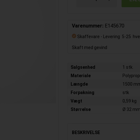
Varenummer:
E145670
Skaffevare
- Levering 5-25 hv
Skaft med gevind
Salgsenhed
1 stk.
Materiale
Polyprop
Længde
1500 m
Forpakning
stk
Vægt
0,59 kg
Størrelse
Ø 32 m
BESKRIVELSE