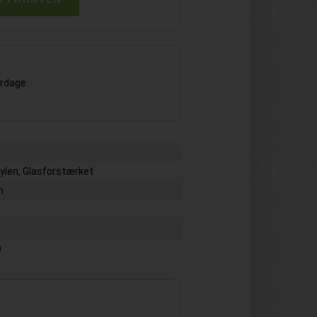
erdage
ylen, Glasforstærket
m
m