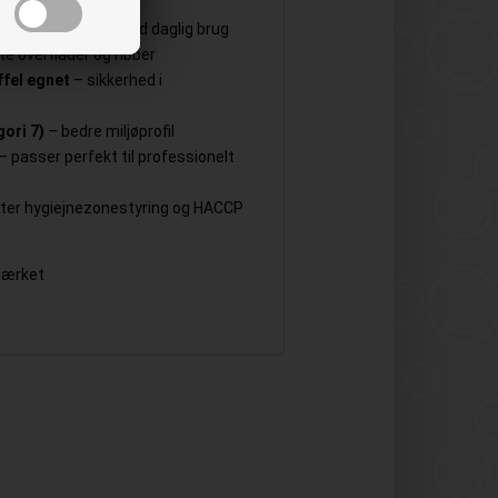
– høj holdbarhed ved daglig brug
 overflader og ribber
fel egnet
– sikkerhed i
ori 7)
– bedre miljøprofil
– passer perfekt til professionelt
ter hygiejnezonestyring og HACCP
stærket