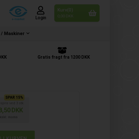
Kurv(0)
0,00 DKK
Login
 / Maskiner
 DKK
Gratis fragt fra 1200 DKK
SPAR 15%
spris ved
3
stk.
8,50
DKK
kskl. moms