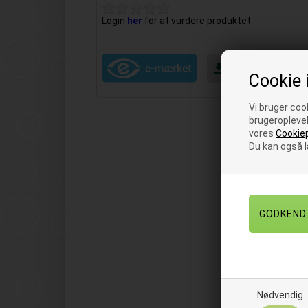
Login
her
for at vurdere produktet.
Cookie 
Vi bruger cook
brugeroplevel
vores
Cookiep
Du kan også 
Nødvendig