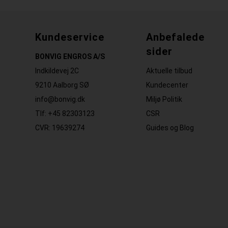
Kundeservice
Anbefalede
sider
BONVIG ENGROS A/S
Indkildevej 2C
Aktuelle tilbud
9210 Aalborg SØ
Kundecenter
info@bonvig.dk
Miljø Politik
Tlf: +45 82303123
CSR
CVR: 19639274
Guides og Blog