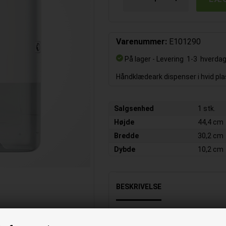
Varenummer:
E101290
På lager
- Levering 1-3 hverda
Håndklædeark dispenser i hvid pla
Salgsenhed
1 stk.
Højde
44,4 cm
Bredde
30,2 cm
Dybde
10,2 cm
BESKRIVELSE
En solid og praktisk Tork Xpress H