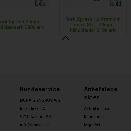
Tork Xpress H2 Premium
ork Xpress 2-lags
extra Soft 2-lags
ndklædeark 3800 ark
håndklæder 2100 ark
Kundeservice
Anbefalede
sider
BONVIG ENGROS A/S
Indkildevej 2C
Aktuelle tilbud
9210 Aalborg SØ
Kundecenter
info@bonvig.dk
Miljø Politik