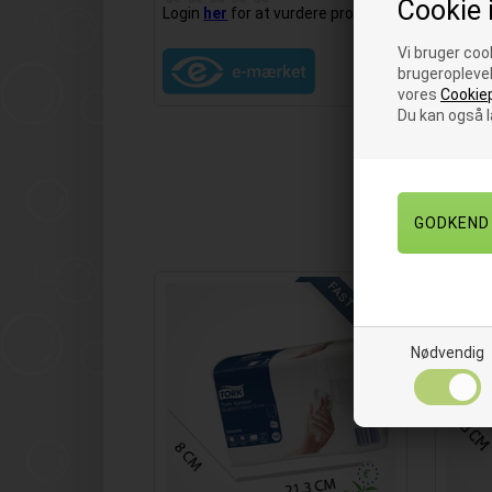
Cookie 
Login
her
for at vurdere produktet.
Vi bruger cook
brugeroplevel
vores
Cookiep
Du kan også 
FAST LAVPRIS
Nødvendig