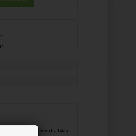
ge
st
2 dispenser. Dispenseren i hvid plast