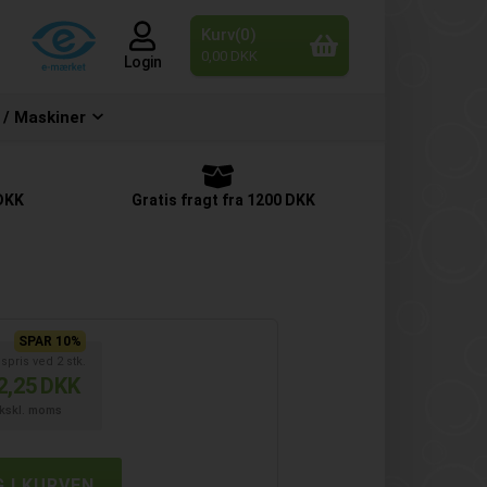
Kurv(0)
0,00 DKK
Login
 / Maskiner
 DKK
Gratis fragt fra 1200 DKK
SPAR 10%
spris ved
2
stk.
2,25
DKK
kskl. moms