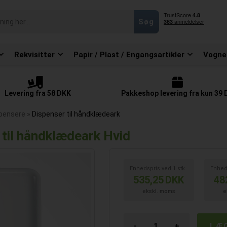
Rekvisitter
Papir / Plast / Engangsartikler
Vogne
Levering fra 58 DKK
Pakkeshop levering fra kun 39
pensere
»
Dispenser til håndklædeark
til håndklædeark Hvid
Enhedspris ved
1
stk.
Enhed
535,25
DKK
48
ekskl. moms
e
-
+