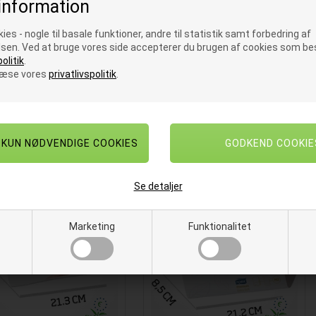
information
er designet til håndklædeark. Til
relateret produkter.
ies - nogle til basale funktioner, andre til statistik samt forbedring af
Der medfølger skruer og rawplugs
sen. Ved at bruge vores side accepterer du brugen af cookies som bes
monteringsvejledning her.
olitik
.
læse vores
privatlivspolitik
.
Materiale: Plast
Farve: Hvid
Størrelse: 44,4 x 30,2 x 10,2 cm
RELATEREDE PRODUKTER
Se detaljer
Marketing
Funktionalitet