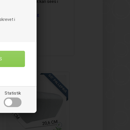
hørende håndklædeark kan sees i
 til vægmontering.
Se
krevet i
GO' PALLEPRIS
Statistik