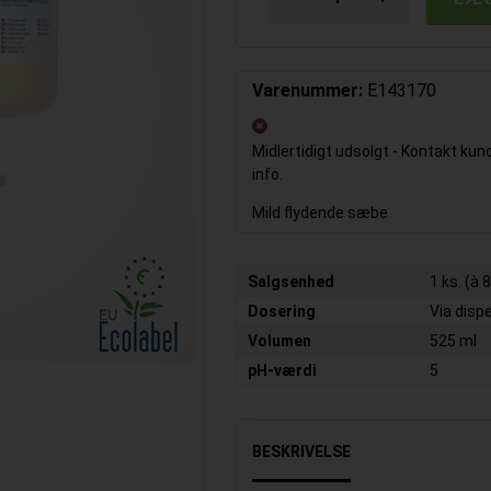
Varenummer:
E143170
Midlertidigt udsolgt - Kontakt ku
info.
Mild flydende sæbe
Salgsenhed
1 ks. (à 8
Dosering
Via dis
Volumen
525 ml
pH-værdi
5
BESKRIVELSE