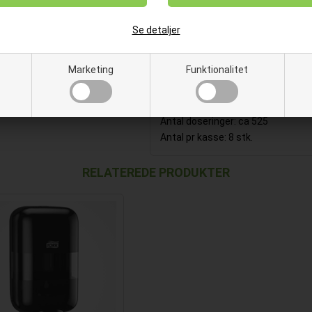
✅ Nem at bruge – certificeret af 
Se detaljer
Farve: Gul
Duft: Mild frisk
Marketing
Funktionalitet
Volumen: 525 ml
Mængde pr dosering: 1 ml
pH-værdi: ca. 5
Antal doseringer: ca 525
Antal pr kasse: 8 stk.
RELATEREDE PRODUKTER