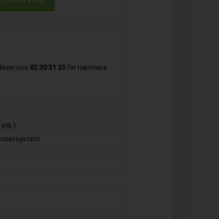
ndeservice
82 30 31 23
for nærmere
 stk.)
pensersystem