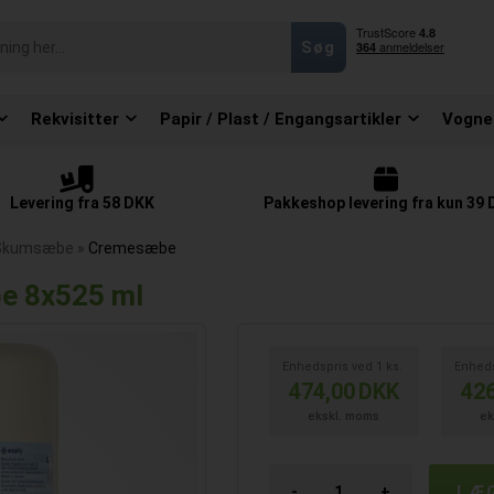
Rekvisitter
Papir / Plast / Engangsartikler
Vogne
Levering fra 58 DKK
Pakkeshop levering fra kun 39
 Skumsæbe
»
Cremesæbe
be 8x525 ml
Enhedspris ved
1
ks.
Enhed
474,00
DKK
426
ekskl. moms
ek
-
+