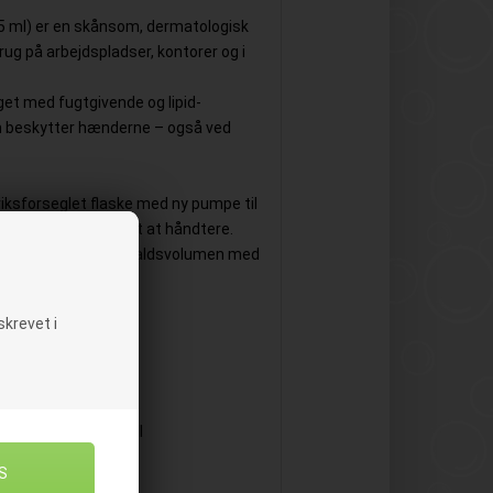
5 ml) er en skånsom, dermatologisk
rug på arbejdspladser, kontorer og i
get med fugtgivende og lipid-
 beskytter hænderne – også ved
briksforseglet flaske med ny pumpe til
de hygiejnisk og nemt at håndtere.
rug og reducerer affaldsvolumen med
krevet i
lig pH (~5)
ldt vand
umpe med hver refill
ere
 produktion