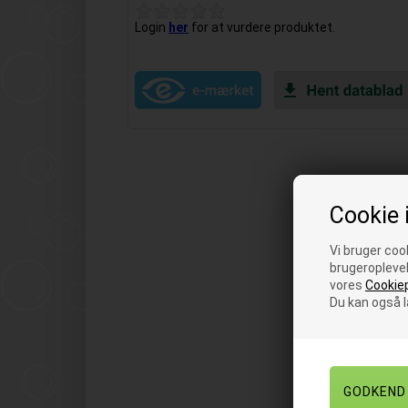
Login
her
for at vurdere produktet.
Cookie 
Vi bruger cook
brugeroplevel
vores
Cookiep
Du kan også 