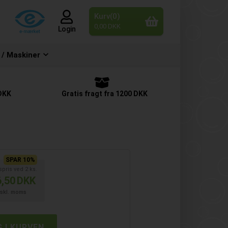
Kurv(0)
0,00 DKK
Login
 / Maskiner
 DKK
Gratis fragt fra 1200 DKK
SPAR 10%
spris ved
2
ks.
,50
DKK
skl. moms