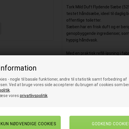
Tork Mild Duft Flydende Sæbe (52
testet håndsæbe, ideel til daglig b
offentlige toiletter.
Sæben har en frisk duft og er beri
genopbyggende ingredienser, som
hyppig håndvask.
Med en praktisk refill-løsning i fa
hver udskiftning, er produktet bå
information
Flasken kan komprimeres efter b
op til 70 %.
ies - nogle til basale funktioner, andre til statistik samt forbedring af
sen. Ved at bruge vores side accepterer du brugen af cookies som bes
✅ Frisk duft og perlemorglans
olitik
.
✅ 96 % naturlige ingredienser
læse vores
privatlivspolitik
.
✅ Dermatologisk testet og hudven
✅ Effektiv også ved håndvask i ko
✅ Hygiejnisk engangsflaske – ny p
✅ Passer til Tork Mini S5 dispens
✅ EU-miljømærket og certificeret