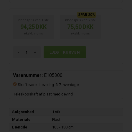
SPAR 20%
Enhedspris ved
1
stk.
Enhedspris ved
2
stk.
94,25
DKK
75,50
DKK
ekskl. moms
ekskl. moms
-
+
Varenummer:
E105300
Skaffevare
- Levering 3-7 hverdage
Teleskopskaft af plast med gevind
Salgsenhed
1 stk.
Materiale
Plast
Længde
105 - 180 cm