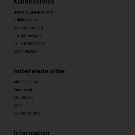
Kundeservice
BONVIG ENGROS A/S
Indkildevej 2C
9210 Aalborg SØ
info@bonvig.dk
Tlf: +45 82303123
CVR: 19639274
Anbefalede sider
Aktuelle tilbud
Kundecenter
Miljø Politik
CSR
Guides og Blog
Information