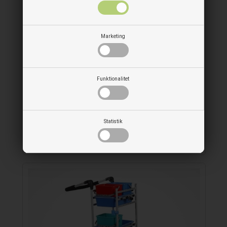
Marketing
Funktionalitet
Statistik
Ergonomisk lille rengøringsvogn med 2
spande og 5 redskabsholdere