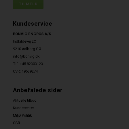
Kundeservice
BONVIG ENGROS A/S
Indkildevej 2C
9210 Aalborg SØ
info@bonvig.dk
Tlf: +45 82303123
CVR: 19639274
Anbefalede sider
Aktuelle tilbud
Kundecenter
Miljø Politik
CSR