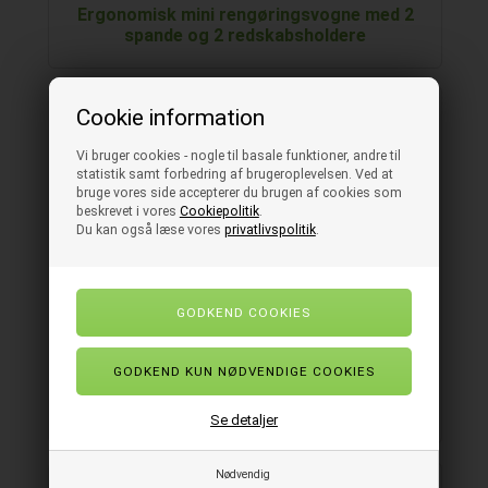
Ergonomisk mini rengøringsvogne med 2
spande og 2 redskabsholdere
Cookie information
Vi bruger cookies - nogle til basale funktioner, andre til
statistik samt forbedring af brugeroplevelsen. Ved at
bruge vores side accepterer du brugen af cookies som
beskrevet i vores
Cookiepolitik
.
Du kan også læse vores
privatlivspolitik
.
Ergonomisk rengøringsvogn med 4 spande
og 3 redskabsholdere
Se detaljer
Nødvendig