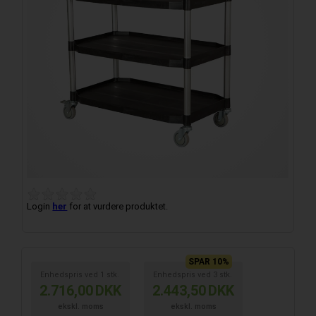
Login
her
for at vurdere produktet.
SPAR 10%
Enhedspris ved
1
stk.
Enhedspris ved
3
stk.
2.716,00
DKK
2.443,50
DKK
ekskl. moms
ekskl. moms