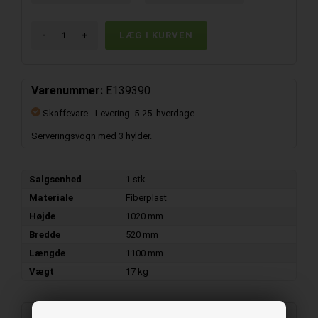
-
+
Varenummer:
E139390
Skaffevare
- Levering 5-25 hverdage
Serveringsvogn med 3 hylder.
Salgsenhed
1 stk.
Materiale
Fiberplast
Højde
1020 mm
Bredde
520 mm
Længde
1100 mm
Vægt
17 kg
Beskrivelse