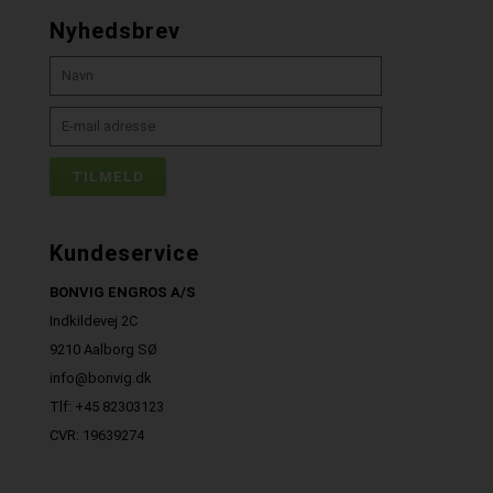
Nyhedsbrev
Kundeservice
BONVIG ENGROS A/S
Indkildevej 2C
9210 Aalborg SØ
info@bonvig.dk
Tlf: +45 82303123
CVR: 19639274