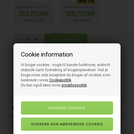
SPAR 15%
Enhedspris ved
1
ks.
Enhedspris ved
2
ks.
353,75
DKK
300,75
DKK
ekskl. moms
ekskl. moms
-
+
Cookie information
Varenummer:
E122770
Vi bruger cookies - nogle til basale funktioner, andre til
statistik samt forbedring af brugeroplevelsen. Ved at
På lager
- Levering 1-3 hverdage
bruge vores side accepterer du brugen af cookies som
beskrevet i vores
Cookiepolitik
.
Old News Sandwichpapir
Du kan også læse vores
privatlivspolitik
.
Salgsenhed
1 ks. (à 1000 ark.)
Bredde
370 mm
Længde
500 mm
Afgift
1,87