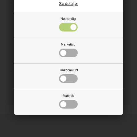
Se detaljer
Beskrivelse
Nødvendig
Kraftigt indpakningspapir til fødevarer med tryk som en
gammel avis. Sandwichpapiret er let, sejt og fleksibelt, og det
har en god bestandighed overfor vand og fugt.
Marketing
Materiale: Papir med PE (Polyethylen) overfladebehandling
Mål: 370 x 500 mm
Forpakning: 1000 stk/ks.
Funktionalitet
Statistik