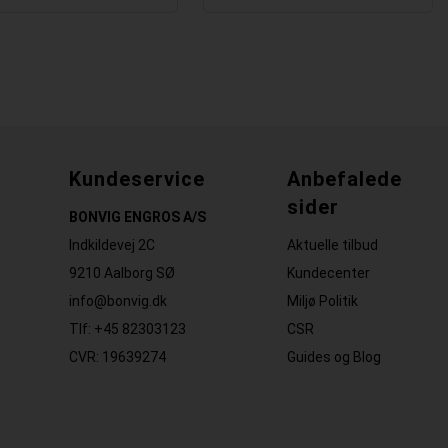
Kundeservice
Anbefalede
sider
BONVIG ENGROS A/S
Indkildevej 2C
Aktuelle tilbud
9210 Aalborg SØ
Kundecenter
info@bonvig.dk
Miljø Politik
Tlf: +45 82303123
CSR
CVR: 19639274
Guides og Blog