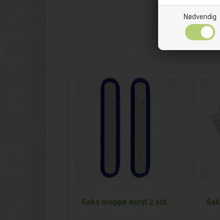
Nødvendig
Saks moppe acryl 2 stk.
Sak