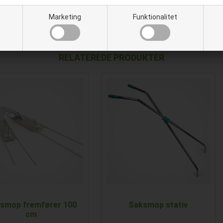
Fremfører:
Lakeret metal
Marketing
Funktionalitet
Moppe:
Akrylfibre med lomm
bomuld
RELATEREDE PRODUKTER
smop fremfører 100
Saksmop stativ
cm