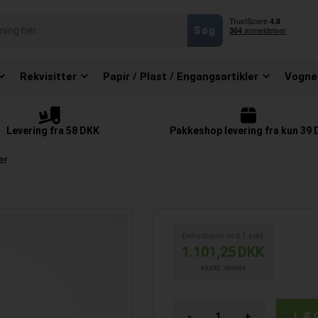
Rekvisitter
Papir / Plast / Engangsartikler
Vogne
Levering fra 58 DKK
Pakkeshop levering fra kun 39
er
Enhedspris ved
1
sæt
1.101,25
DKK
ekskl. moms
-
+