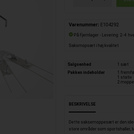
Varenummer:
E104292
På Fjernlager
- Levering 2-4 hv
Saksmopsæt i høj kvalitet
Salgsenhed
1 sæt
Pakken indeholder
1 fremfø
1 stativ
2 moppe
BESKRIVELSE
Dette saksemoppesæt
er den ide
store områder som sportshaller, l