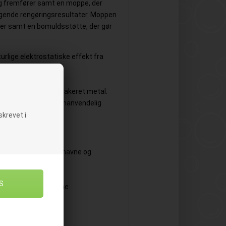
og fremfører samt en moppe, der
gende rengøringsresultater. Moppen
er samt en bomuldsstøtte, der gør
urlige elektrostatiske effekt fra
løst snavs effektivt.
romet stålgreb med
gen og en ramme af lakeret metal.
å holdbarhed og genanvendelig
krevet i
om sportshaller, lufthavne og
de
 høj værdi for pengene
plastforstærkning