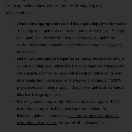
ekstra opmærksomhed, når det kommer til rengøring og
vedligeholdelse.
Skal som udgangspunkt altid have gulvpleje
, hvis du vasker
1-2 gange om ugen. Hvis du vasker gulvet oftere (f.eks. 5 gange
om ugen), kan det blive for meget med pleje, og gulvet bør
derfor plejes med omtanke. Vi anbefaler at bruge en
gulvpleje
uden voks
.
Hvis linoleumsgulvet begynder at lugte
, skyldes det ofte, at
gulvet er underplejet. Gulvet åbner sig, og vand kan trænge ned i
det stenmel, som linoleumsgulvet er lavet af. Dette kan give en
ubehagelig lugt. Løsningen er at bruge en blanding af 10-20%
plejesæbe, som trænger godt ind og lukker gulvet af, så vandet
ikke kan trænge igennem.
Når det gælder mopper, vil vi ikke anbefale at bruge en 100%
mikrofiber moppe, da friktionen kan være for hård for
linoleumsgulvet. I stedet så er
en moppe som er kombineret
mikrofiber og polyester
helt perfelt til linoleumsgulve.