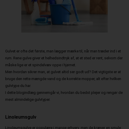
Gulvet er ofte det første, man lægger mærke til, når man træder ind i et
rum. Rene gulve giver et helhedsindtryk af, at et sted er rent, selvom der
måske lige er et spindelvæv oppe i hjørnet.
Men hvordan sikrer man, at gulvet altid ser godt ud? Det vigtigste er at
bruge den rette mængde vand og de korrekte mopper, alt efter hvilken
gulvtype du har.
I dette blogindlæg gennemgår vi, hvordan du bedst plejer og rengør de
mest almindelige gulvtyper.
Linoleumsgulv
Linoleumsgulve er populære i mange erhverv, men de kræver en smule