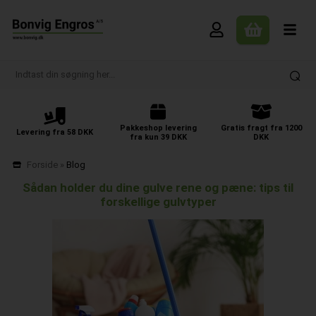
Pakkeshop levering
Gratis fragt fra 1200
Levering fra 58 DKK
fra kun 39 DKK
DKK
Forside
»
Blog
Sådan holder du dine gulve rene og pæne: tips til
forskellige gulvtyper