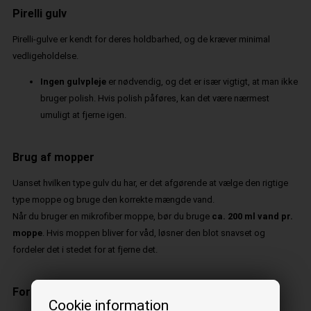
Pirelli gulv
Pirelli-gulve er kendt for deres holdbarhed, og de kræver minimal
vedligeholdelse.
Ingen gulvpleje
er nødvendig, og det er især vigtigt, at man ikke
bruger polish. Hvis polish påføres, kan det være nærmest
umuligt at fjerne igen.
Brug af mopper
Uanset hvilken type gulv du har, er det afgørende at vælge den rigtige
type moppe og bruge den korrekte mængde vand.
Når du bruger en mikrofiber moppe, bør du bruge
ca. 200 ml vand pr.
moppe
. Hvis moppen bliver for våd, løsner den blot snavset og
fordeler det i stedet for at fjerne det.
Forfugtning af mopper
Cookie information