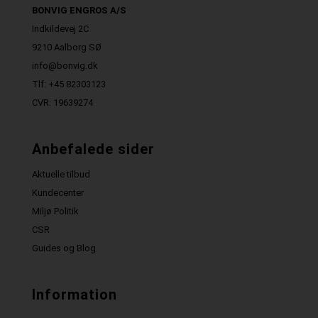
BONVIG ENGROS A/S
Indkildevej 2C
9210 Aalborg SØ
info@bonvig.dk
Tlf: +45 82303123
CVR: 19639274
Anbefalede sider
Aktuelle tilbud
Kundecenter
Miljø Politik
CSR
Guides og Blog
Information