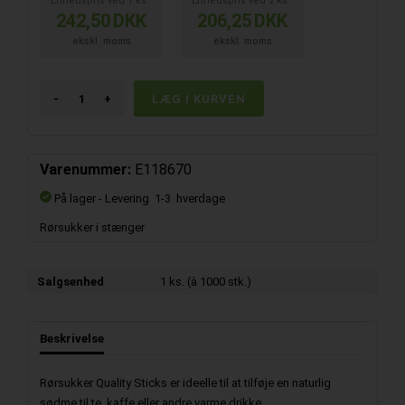
Enhedspris ved
1
ks.
Enhedspris ved
2
ks.
242,50
DKK
206,25
DKK
ekskl. moms
ekskl. moms
-
+
Varenummer:
E118670
På lager
- Levering 1-3 hverdage
Rørsukker i stænger
Salgsenhed
1 ks. (à 1000 stk.)
Beskrivelse
Rørsukker Quality Sticks er ideelle til at tilføje en naturlig
sødme til te, kaffe eller andre varme drikke.