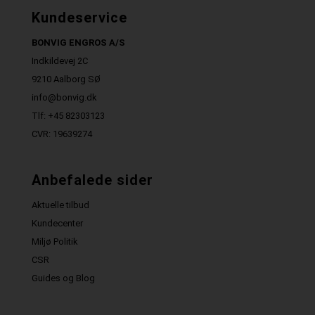
Kundeservice
BONVIG ENGROS A/S
Indkildevej 2C
9210 Aalborg SØ
info@bonvig.dk
Tlf: +45 82303123
CVR: 19639274
Anbefalede sider
Aktuelle tilbud
Kundecenter
Miljø Politik
CSR
Guides og Blog