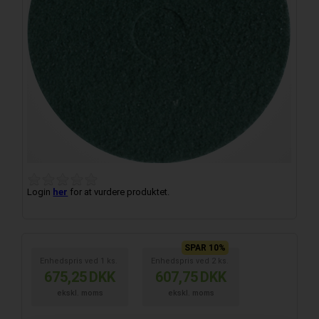
Login
her
for at vurdere produktet.
SPAR 10%
Enhedspris ved
1
ks.
Enhedspris ved
2
ks.
675,25
DKK
607,75
DKK
ekskl. moms
ekskl. moms