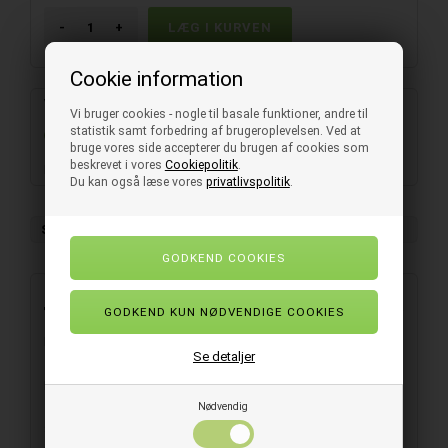
-
+
Cookie information
Varenummer:
E106080
Vi bruger cookies - nogle til basale funktioner, andre til
statistik samt forbedring af brugeroplevelsen. Ved at
På lager
- Levering 1-3 hverdage
bruge vores side accepterer du brugen af cookies som
beskrevet i vores
Cookiepolitik
.
Renserondel til polerings- og gulvvaskemaskiner
Du kan også læse vores
privatlivspolitik
.
Salgsenhed
1 ks. (à 5 stk.)
Beskrivelse
Renserondel til polerings- og gulvvaskemaskiner
Se detaljer
Farve: Grøn
Nødvendig
Type: Renserondel
Størrelse: 508 x 25 mm