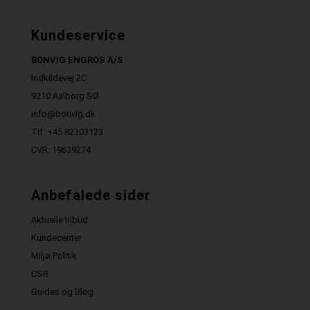
Kundeservice
BONVIG ENGROS A/S
Indkildevej 2C
9210 Aalborg SØ
info@bonvig.dk
Tlf: +45 82303123
CVR: 19639274
Anbefalede sider
Aktuelle tilbud
Kundecenter
Miljø Politik
CSR
Guides og Blog