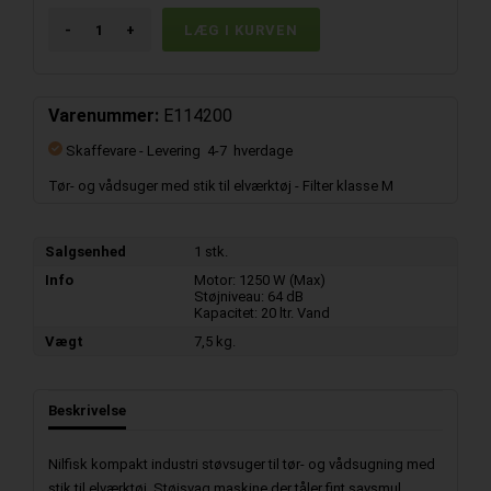
-
+
Varenummer:
E114200
Skaffevare
- Levering 4-7 hverdage
Tør- og vådsuger med stik til elværktøj - Filter klasse M
Salgsenhed
1 stk.
Info
Motor: 1250 W (Max)
Støjniveau: 64 dB
Kapacitet: 20 ltr. Vand
Vægt
7,5 kg.
Beskrivelse
Nilfisk kompakt industri støvsuger til tør- og vådsugning med
stik til elværktøj. Støjsvag maskine der tåler fint savsmul