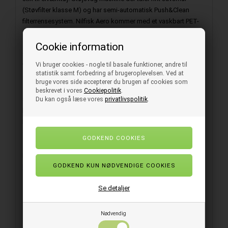
(Støvfilter klasse M) og har semi-automatisk Push&Clean
filterrensesystem. Nilfisk Aero kommer med et vaskbart PET-
fleece filter med en filtreringsevne på minimum 99,9%.
Cookie information
Støvsugeren har automatisk tænd/sluk ved brug af elværktøj.
Vi bruger cookies - nogle til basale funktioner, andre til
Værktøjet tilsluttes støvsugeren vha. stikket på fronten af
statistik samt forbedring af brugeroplevelsen. Ved at
støvsugeren.
bruge vores side accepterer du brugen af cookies som
beskrevet i vores
Cookiepolitik
.
Du kan også læse vores
privatlivspolitik
.
Støvsugeren er fremstillet i ergonomisk design og har stabile
kørehjul med drejeled. Støvsugeren har Blæsefunktion så du
kan blæse blade og lignendende væk som du normalt ikke vil
suge op i maskinen.
Pas på lungerne og læs om de forkellige filter klasser her:
Nilfisk.com
Se detaljer
Der medfølger (tilbehør Ø36 mm):
Gulvmundstykke 40 cm
Nødvendig
Sugeslange med rørbøjning 2,5 mtr.