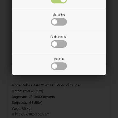
2 stk. Forlængerrør af rustfri stål 50 cm
Fugemundstykke 20 cm
Polstermundstykke 11,5 cm
Marketing
Blæsefunktion
Vaskbart PET fleece filter klasse M med 99,9%
filtreringsevne
20 liter beholder
Funktionalitet
5 meter ledning
Eludtag til elværktøj med tænd/sluk knap
Automatisk tænd/sluk ved brug af elværktøj
Adapter til elværktøj Ø27/35/38 mm
Statistik
Slangeholder
Beholder med løftehåndtag
Model: Nilfisk Aero 21-21 PC Tør og vådsuger
Motor: 1250 W (Max)
Sugeevne luft: 3600 liter/min
Støjniveau: 64 dB(A)
Vægt: 7,5 kg.
Mål: 37,5 x 38,5 x 50,5 cm