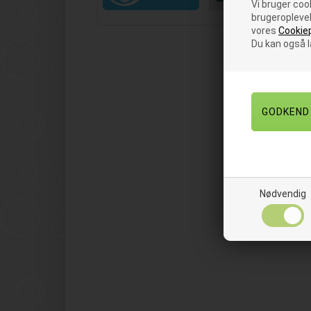
Vi bruger cook
brugeroplevel
vores
Cookiep
Du kan også 
Nødvendig