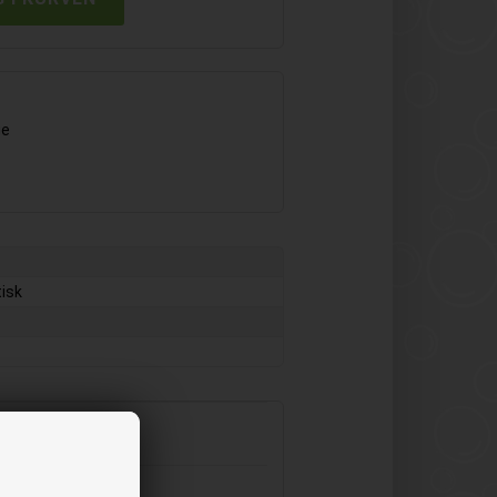
ge
isk