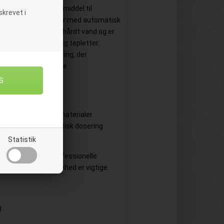
aftfuldt rengøringsmiddel til
krevet i
typer opvaskemaskiner med automatisk
alt i både blødt og hårdt vand og er
, snavs samt kaffe- og tepletter.
et en grundig rengøring, der
eskåle skinnende rene.
 te- og kaffepletter
nde med aluminiumsmaterialer
askiner med automatisk dosering
lødt og hårdt vand
Statistik
erfekte valg til professionelle
og materialeskånsomhed er vigtige.
3