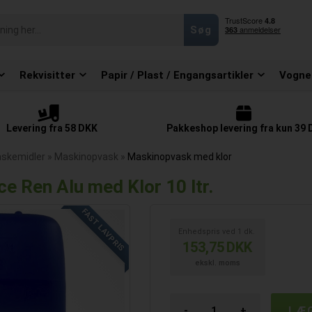
Rekvisitter
Papir / Plast / Engangsartikler
Vogne
Levering fra 58 DKK
Pakkeshop levering fra kun 39
askemidler
»
Maskinopvask
»
Maskinopvask med klor
 Ren Alu med Klor 10 ltr.
FAST LAVPRIS
Enhedspris ved
1
dk.
153,75
DKK
ekskl. moms
-
+