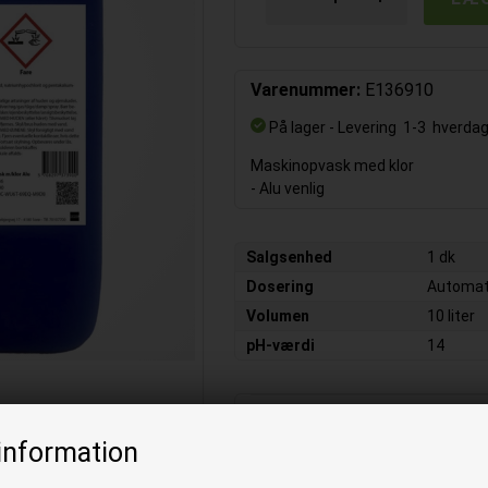
Varenummer:
E136910
På lager
- Levering 1-3 hverda
Maskinopvask med klor
- Alu venlig
Salgsenhed
1 dk
Dosering
Automat
Volumen
10 liter
pH-værdi
14
BESKRIVELSE
information