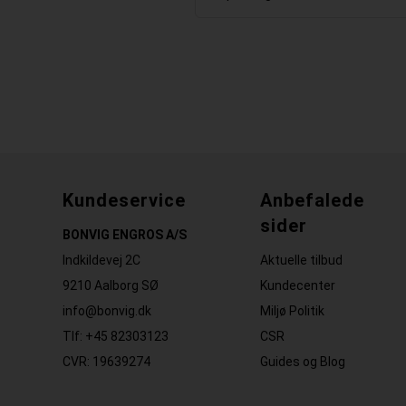
Kundeservice
Anbefalede
sider
BONVIG ENGROS A/S
Indkildevej 2C
Aktuelle tilbud
9210 Aalborg SØ
Kundecenter
info@bonvig.dk
Miljø Politik
Tlf: +45 82303123
CSR
CVR: 19639274
Guides og Blog