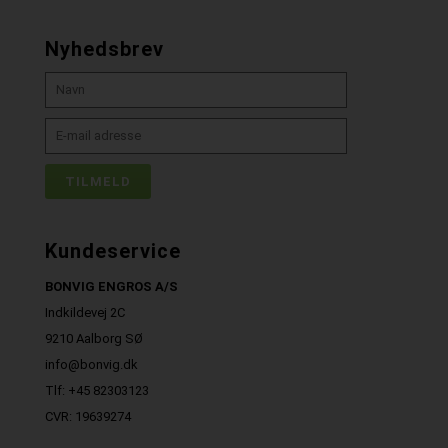
Nyhedsbrev
Kundeservice
BONVIG ENGROS A/S
Indkildevej 2C
9210 Aalborg SØ
info@bonvig.dk
Tlf: +45 82303123
CVR: 19639274