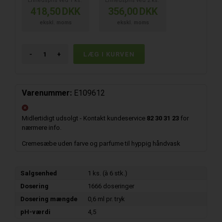
Enhedspris ved
1
ks.
Enhedspris ved
2
ks.
418,50
DKK
356,00
DKK
ekskl. moms
ekskl. moms
-
+
Varenummer:
E109612
Midlertidigt udsolgt - Kontakt kundeservice
82 30 31 23
for
nærmere info.
Cremesæbe uden farve og parfume til hyppig håndvask
Salgsenhed
1 ks. (à 6 stk.)
Dosering
1666 doseringer
Dosering mængde
0,6 ml pr. tryk
pH-værdi
4,5