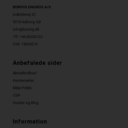
BONVIG ENGROS A/S
Indkildevej 2C
9210 Aalborg SØ
info@bonvig.dk
Tlf: +45 82303123
CVR: 19639274
Anbefalede sider
Aktuelle tilbud
Kundecenter
Miljø Politik
CSR
Guides og Blog
Information