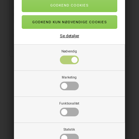
Farve: Naturlig
Duft: Nej
Indhold: 1000 ml
Antal doseringer: 1666
Dosering mængde: 0,6 ml pr. tryk
Se detaljer
Leder du efter en dispenser til håndsæben?
Nødvendig
RELATEREDE PRODUKTER
Marketing
Funktionalitet
Statistik