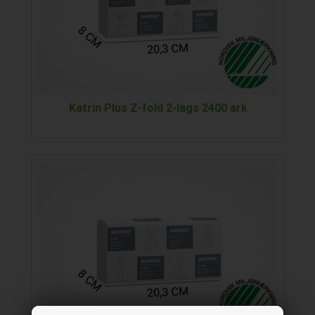
Katrin Plus Z-fold 2-lags 2400 ark