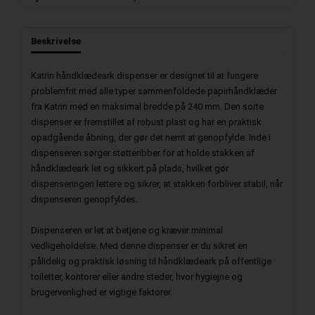
Beskrivelse
Katrin håndklædeark dispenser er designet til at fungere
problemfrit med alle typer sammenfoldede papirhåndklæder
fra Katrin med en maksimal bredde på 240 mm. Den sorte
dispenser er fremstillet af robust plast og har en praktisk
opadgående åbning, der gør det nemt at genopfylde. Inde i
dispenseren sørger støtteribber for at holde stakken af
håndklædeark let og sikkert på plads, hvilket gør
dispenseringen lettere og sikrer, at stakken forbliver stabil, når
dispenseren genopfyldes.
Dispenseren er let at betjene og kræver minimal
vedligeholdelse. Med denne dispenser er du sikret en
pålidelig og praktisk løsning til håndklædeark på offentlige
toiletter, kontorer eller andre steder, hvor hygiejne og
brugervenlighed er vigtige faktorer.