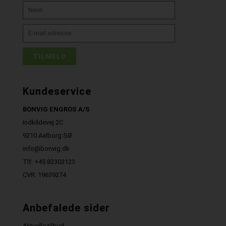
Kundeservice
BONVIG ENGROS A/S
Indkildevej 2C
9210 Aalborg SØ
info@bonvig.dk
Tlf: +45 82303123
CVR: 19639274
Anbefalede sider
Aktuelle tilbud