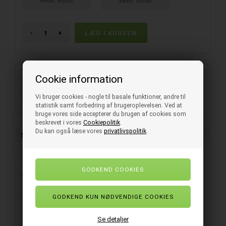
ekskl. moms
ekskl. moms
-
+
Varenummer:
E136080
Cookie information
På Fjernlager
- Levering 2-4 hverdage
Vi bruger cookies - nogle til basale funktioner, andre til
Vådservietter med duft af citron
statistik samt forbedring af brugeroplevelsen. Ved at
bruge vores side accepterer du brugen af cookies som
beskrevet i vores
Cookiepolitik
.
Du kan også læse vores
privatlivspolitik
.
Salgsenhed
1 ks. (à 1000 stk.)
Beskrivelse
Praktiske vådservietter med en behagelig duft af citron, der
giver en ren og opfrisket følelse med det samme. Hver serviet
Se detaljer
er enkeltpakket, hvilket gør den nem at have med på farten.