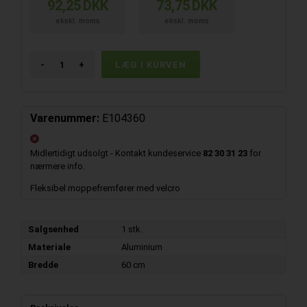
92,25
DKK
73,75
DKK
ekskl. moms
ekskl. moms
-
+
Varenummer:
E104360
Midlertidigt udsolgt - Kontakt kundeservice
82 30 31 23
for
nærmere info.
Fleksibel moppefremfører med velcro
Salgsenhed
1 stk.
Materiale
Aluminium
Bredde
60 cm