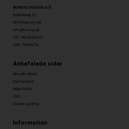
BONVIG ENGROS A/S
Indkildevej 2C
9210 Aalborg SØ
info@bonvig.dk
Tlf: +45 82303123
CVR: 19639274
Anbefalede sider
Aktuelle tilbud
Kundecenter
Miljø Politik
CSR
Guides og Blog
Information