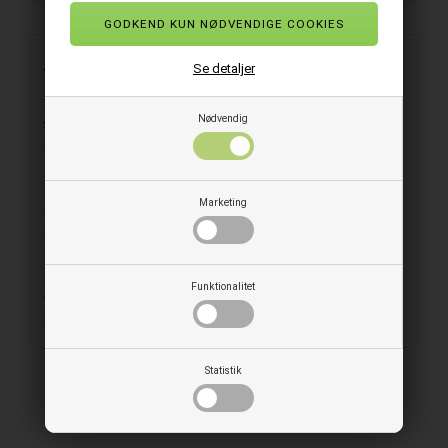
Beskrivelse
Se detaljer
Bakke af hvid plast med 2 rum. Fremstillet i materiale der kan
Nødvendig
tåle temperaturer fra -20°C til 120°C.
Bakken er tiltænkt forsegling, og kommer derfor uden låg.
Materiale: PP - Polypropylen
Marketing
Kontakttemperatur/tid: -20°C til 120°C.
Kontaktfødevarer: Alle typer fødevarer
Farve: Hvid
Mål: 265x162x43 mm
Funktionalitet
Volumen: 630 ml + 500 ml 1130 ml i alt
Forpakning: 225 stk/ks.
Statistik