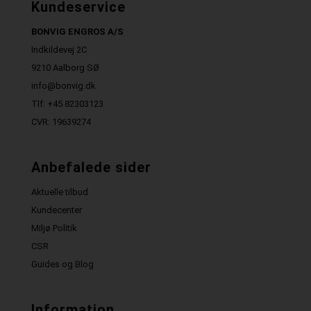
Kundeservice
BONVIG ENGROS A/S
Indkildevej 2C
9210 Aalborg SØ
info@bonvig.dk
Tlf: +45 82303123
CVR: 19639274
Anbefalede sider
Aktuelle tilbud
Kundecenter
Miljø Politik
CSR
Guides og Blog
Information