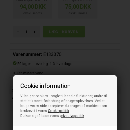
Enhedspris ved
1
ks.
Enhedspris ved
5
ks.
94,00
DKK
75,00
DKK
ekskl. moms
ekskl. moms
-
+
Varenummer:
E133370
På lager
- Levering 1-3 hverdage
0,3 ltr. mineralvand
Cookie information
Salgsenhed
1 ks. (à 20 stk.)
Vi bruger cookies - nogle til basale funktioner, andre til
Afgift
Pant B 24,00
statistik samt forbedring af brugeroplevelsen. Ved at
bruge vores side accepterer du brugen af cookies som
beskrevet i vores
Cookiepolitik
.
Du kan også læse vores
privatlivspolitik
.
Beskrivelse